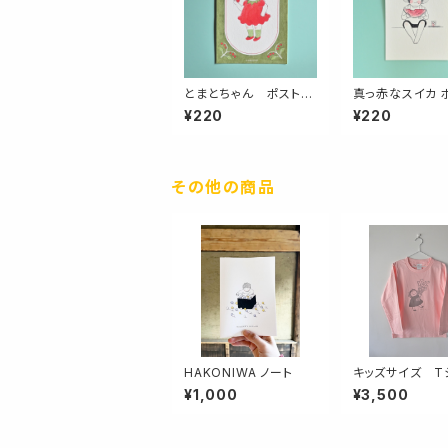
とまとちゃん ポストカ
真っ赤なスイカ 
ード
カード
¥220
¥220
その他の商品
HAKONIWA ノート
キッズサイズ T
ツ １１０，１３０
¥1,000
¥3,500
０ Flowers fo
sweet pink