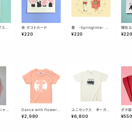
ポスト
傘 ポストカード
春 -Springtime- ポ
陽気な
ストカード
ード
¥220
¥220
¥22
シャ
Dance with flowers
ユニセックス オーガニ
ポチ袋
，１５
ベビーTシャツ サイズ
ックコットンTシャツ
3枚入
¥2,980
¥6,800
¥55
r you
９０ アプリコット