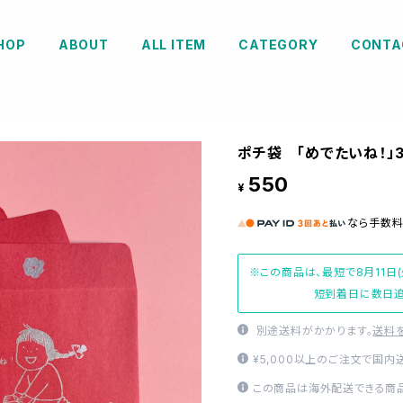
HOP
ABOUT
ALL ITEM
CATEGORY
CONTA
ポチ袋 「めでたいね！」
550
¥
なら
手数
※この商品は、最短で8月11日
短到着日に数日追
別途送料がかかります。
送料
¥5,000以上のご注文で国内
この商品は海外配送できる商品