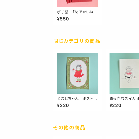
ポチ袋 「めでたいね！」
3枚入り
¥550
同じカテゴリの商品
とまとちゃん ポストカ
真っ赤なスイカ 
ード
カード
¥220
¥220
その他の商品