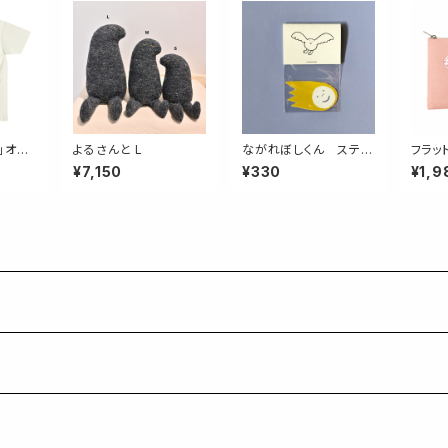
」オー
よるさんと L
ながれぼしくん ステッ
フラッ
Tシャツ
カー
¥7,150
¥330
¥1,9