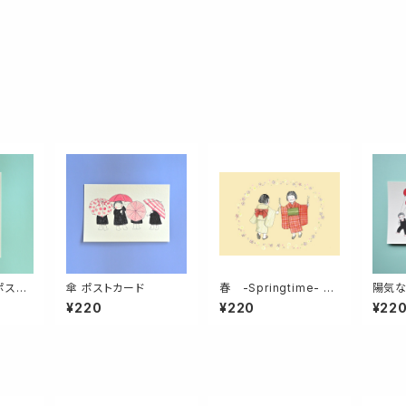
ポスト
傘 ポストカード
春 -Springtime- ポ
陽気な
ストカード
ード
¥220
¥220
¥22