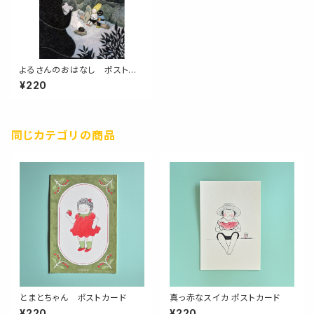
よるさんのおはなし ポストカ
ード
¥220
同じカテゴリの商品
とまとちゃん ポストカード
真っ赤なスイカ ポストカード
¥220
¥220