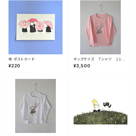
傘 ポストカード
キッズサイズ Tシャツ １１０，
１３０，１５０ Flowers for yo
¥220
¥3,500
u sweet pink