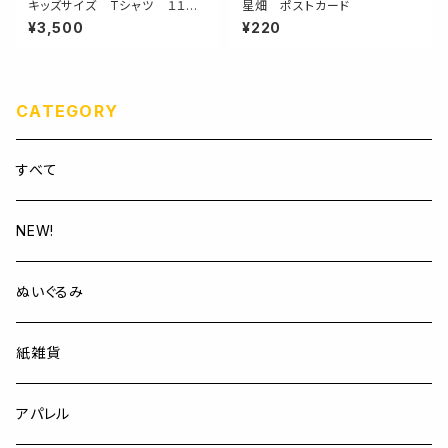
キッズサイズ Tシャツ １１０，
星畑 ポストカード
１３０，１５０ Flowers for yo
¥3,500
¥220
u bright white
CATEGORY
すべて
NEW!
ぬいぐるみ
紙雑貨
アパレル