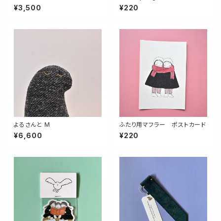
１３０，１５０ Flowers for yo
ド
¥3,500
¥220
u sweet pink
よるさんと M
ふたり用マフラー ポストカード
¥6,600
¥220